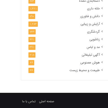
دسته‌بندی نشده
886
خانه داری
1,321
دانش و فناوری
890
آرایش و زیبایی
1,283
گردشگری
743
زناشویی
461
مد و لباس
391
آگهی تبلیغاتی
218
هوش مصنوعی
46
طبیعت و محیط زیست
44
صفحه اصلی
تماس با ما