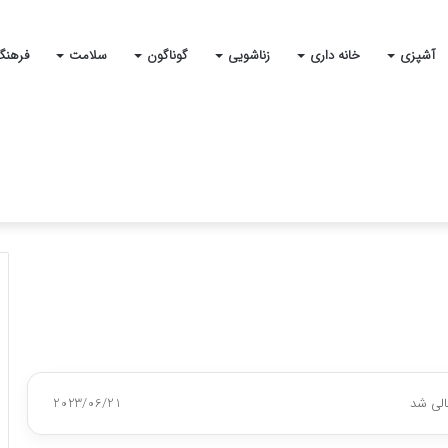
آشپزی
خانه داری
زناشویی
گوناگون
سلامت
فرهنگ
الی شد
2023/06/21