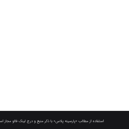
استفاده از مطالب «پارسینه پلاس» با ذکر منبع و درج لینک فالو مجاز ا