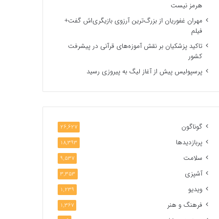
هرمز نیست
مهران غفوریان از بزرگ‌ترین آرزوی بازیگری‌اش گفت+
فیلم
تاکید پزشکیان بر نقش آموزه‌های قرآنی در پیشرفت
کشور
پرسپولیس پیش از آغاز لیگ به پیروزی رسید
گوناگون
26,627
پربازدیدها
18,393
سلامت
9,537
آشپزی
3,353
ویدیو
1,239
فرهنگ و هنر
1,367