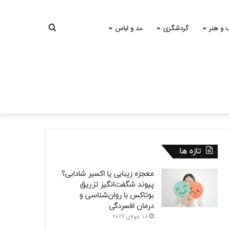
جستجو
 و هنر
گردشگری
مد و لباس
برای
تازه ها
معجزه زیبایی یا اکسیر شادابی؟
پیوند شگفت‌انگیز تزریق
بوتاکس با روان‌شناسی و
درمان افسردگی
18 جولای 2026