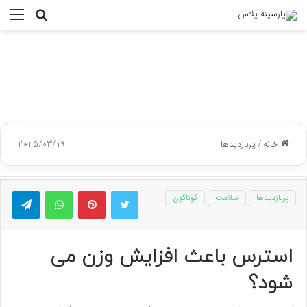
جستجو
منو
برای
خانه
/
پربازدیدها
2025/03/19
توییتر
پینتریست
واتس آپ
تلگر
پربازدیدها
سلامت
گوناگون
استرس باعث افزایش وزن می
شود؟