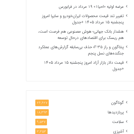
عرضه اولیه «احیا۱» ۱۹ مرداد در فرابورس
تغییر تند قیمت محصولات ایران‌خودرو و سایپا امروز
پنجشنبه ۱۵ مرداد ۱۴۰۵ +جدول
هشدار بانک جهانی؛ هوش مصنوعی هم فرصت است،
هم ریسک برای اقتصادهای درحال توسعه
پنتاگون و راز F-35؛ حذف بی‌سابقه گزارش‌های عملکرد
جنگنده‌های نسل پنجم
قیمت دلار بازار آزاد امروز پنجشنبه ۱۵ مرداد ۱۴۰۵
+جدول
گوناگون
26,627
پربازدیدها
18,393
سلامت
9,537
آشپزی
3,353