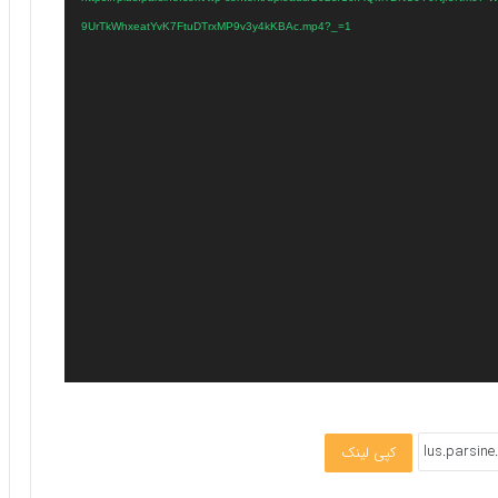
9UrTkWhxeatYvK7FtuDTrxMP9v3y4kKBAc.mp4?_=1
کپی لینک