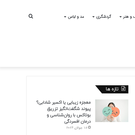
جستجو
 و هنر
گردشگری
مد و لباس
برای
تازه ها
معجزه زیبایی یا اکسیر شادابی؟
پیوند شگفت‌انگیز تزریق
بوتاکس با روان‌شناسی و
درمان افسردگی
18 جولای 2026