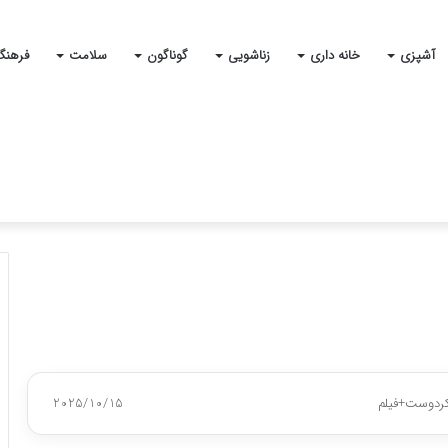
آشپزی
خانه داری
زناشویی
گوناگون
سلامت
فرهنگ
اکردوست+فیلم
2025/10/15