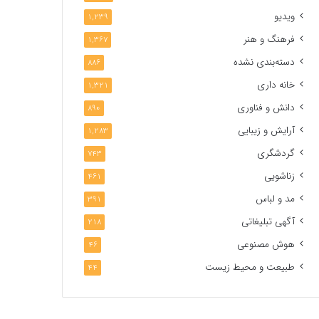
ویدیو
1,239
فرهنگ و هنر
1,367
دسته‌بندی نشده
886
خانه داری
1,321
دانش و فناوری
890
آرایش و زیبایی
1,283
گردشگری
743
زناشویی
461
مد و لباس
391
آگهی تبلیغاتی
218
هوش مصنوعی
46
طبیعت و محیط زیست
44