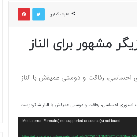
توییتر
پینتریست
اشتراک گذاری
گر مشهور برای الناز
‌ احساسی، رفاقت و دوستی عمیقش با الناز
یک استوری‌ احساسی، رفاقت و دوستی عمیقش با الناز شاکردوست
Media error: Format(s) not supported or source(s) not found
نده: https://plus.parsine.com/wp-content/uploads/2025/10/AQMTDNC6Y0Njf5Nmo7-W8n7al84-