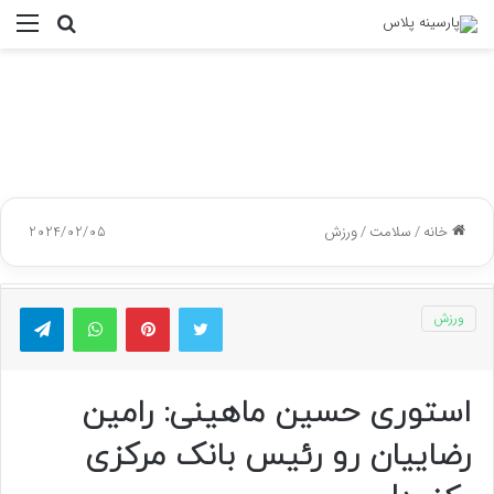
جستجو
منو
برای
خانه
/
سلامت
/
ورزش
2024/02/05
توییتر
پینتریست
واتس آپ
تلگر
ورزش
استوری حسین ماهینی: رامین
رضاییان رو رئیس بانک مرکزی