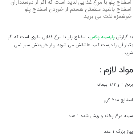
اسفناج پلو با مرغ غذایی لذیذ است که اگر از دوستداران
اسفناج باشید مطمئن هستم از خوردن اسفناج پلو
خوشمزه لذت می برید.
به گزارش
پارسینه پلاس
،
اسفناج پلو با مرغ غذایی مقوی است که اگر
یکبار آن را درست کنید عاشقش می شوید و از خوردنش سیر نمی
شوید.
مواد لازم :
برنج 2 و 1/2 پیمانه
اسفناج 500 گرم
سینه مرغ پخته و ریش شده 1 عدد
پیاز بزرگ 1 عدد