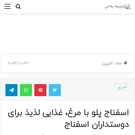
جستجو
منو
برای
خانه
/
آشپزی
2023/10/22
توییتر
پینتریست
واتس آپ
تلگر
آشپزی
اسفناج پلو با مرغ، غذایی لذیذ برای
دوستداران اسفناج