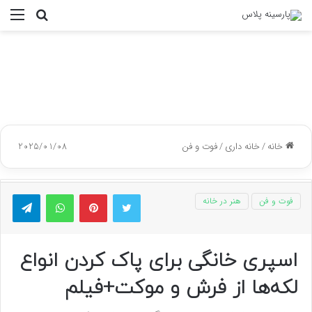
جستجو
منو
برای
خانه
/
خانه داری
/
فوت و فن
2025/01/08
توییتر
پینتریست
واتس آپ
تلگر
فوت و فن
هنر در خانه
اسپری خانگی برای پاک کردن انواع
لکه‌ها از فرش و موکت+فیلم