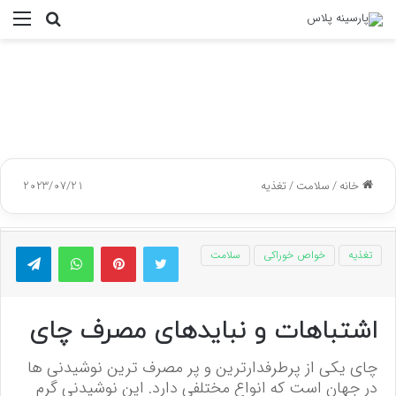
جستجو
منو
برای
خانه
/
سلامت
/
تغذیه
2023/07/21
توییتر
پینتریست
واتس آپ
تلگر
تغذیه
خواص خوراکی
سلامت
اشتباهات و نبایدهای مصرف چای
چای یکی از پرطرفدارترین و پر مصرف ترین نوشیدنی ها
در جهان است که انواع مختلفی دارد. این نوشیدنی گرم