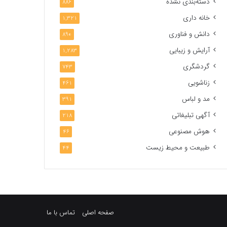
دسته‌بندی نشده
886
خانه داری
1,321
دانش و فناوری
890
آرایش و زیبایی
1,283
گردشگری
743
زناشویی
461
مد و لباس
391
آگهی تبلیغاتی
218
هوش مصنوعی
46
طبیعت و محیط زیست
44
صفحه اصلی
تماس با ما