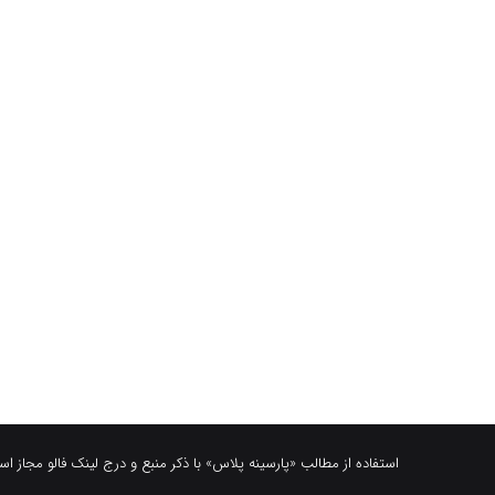
استفاده از مطالب «پارسینه پلاس» با ذکر منبع و درج لینک فالو مجاز ا