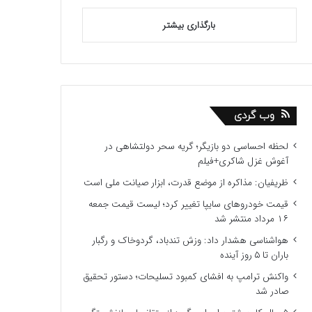
بارگذاری بیشتر
وب گردی
لحظه احساسی دو بازیگر؛ گریه سحر دولتشاهی در
آغوش غزل شاکری+فیلم
ظریفیان: مذاکره از موضع قدرت، ابزار صیانت ملی است
قیمت خودروهای سایپا تغییر کرد؛ لیست قیمت جمعه
۱۶ مرداد منتشر شد
هواشناسی هشدار داد: وزش تندباد، گردوخاک و رگبار
باران تا ۵ روز آینده
واکنش ترامپ به افشای کمبود تسلیحات؛ دستور تحقیق
صادر شد