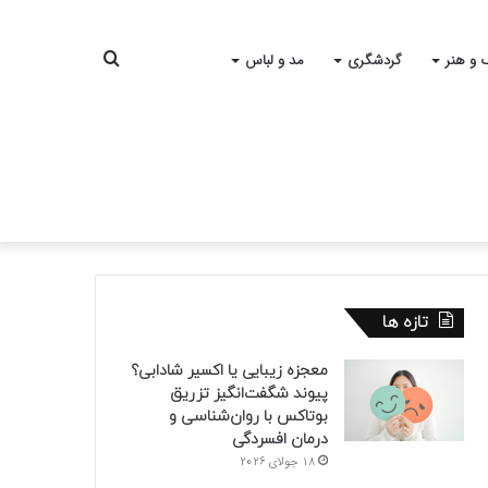
جستجو
 و هنر
گردشگری
مد و لباس
برای
تازه ها
معجزه زیبایی یا اکسیر شادابی؟
پیوند شگفت‌انگیز تزریق
بوتاکس با روان‌شناسی و
درمان افسردگی
18 جولای 2026