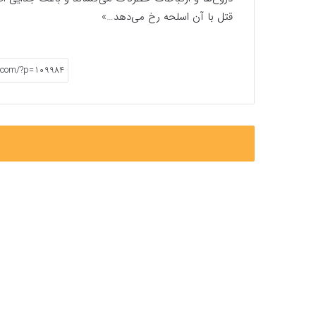
قتل با آن اسلحه رخ می‌دهد…»