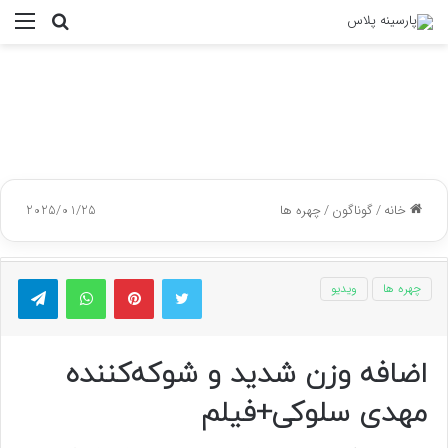
جستجو
منو
برای
خانه
/
گوناگون
/
چهره ها
2025/01/25
توییتر
پینتریست
واتس آپ
تلگر
چهره ها
ویدیو
اضافه وزن شدید و شوکه‌کننده
مهدی سلوکی+فیلم