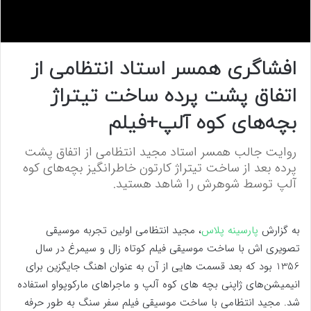
0
s
افشاگری همسر استاد انتظامی از
e
c
اتفاق پشت پرده ساخت تیتراژ
o
n
d
بچه‌های کوه آلپ+فیلم
s
o
f
روایت جالب همسر استاد مجید انتظامی از اتفاق پشت
0
پرده بعد از ساخت تیتراژ کارتون خاطرانگیز بچه‌های کوه
s
e
آلپ توسط شوهرش را شاهد هستید.
c
o
n
d
به گزارش
پارسینه پلاس
، مجید انتظامی اولین تجربه موسیقی
s
تصویری اش با ساخت موسیقی فیلم کوتاه زال و سیمرغ در سال
1356 بود که بعد قسمت هایی از آن به عنوان اهنگ جایگزین برای
انیمیشن‌های ژاپنی بچه های کوه آلپ و ماجراهای مارکوپواو استفاده
شد. مجید انتظامی با ساخت موسیقی فیلم سفر سنگ به طور حرفه