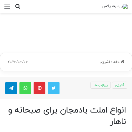
جستجو
منو
برای
خانه
/
آشپزی
2026/04/06
توییتر
پینتریست
واتس آپ
تلگر
آشپزی
پربازدیدها
انواع املت بادمجان برای صبحانه و
ناهار