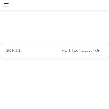
جستجو
منو
برای
خانه
/
زناشویی
/
بعد از ازدواج
2024/11/21