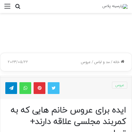
جستجو
منو
برای
خانه
/
مد و لباس
/
عروس
2023/05/22
توییتر
پینتریست
واتس آپ
تلگر
عروس
ایده برای عروس خانم هایی که به
کمربند مجلسی علاقه دارند+