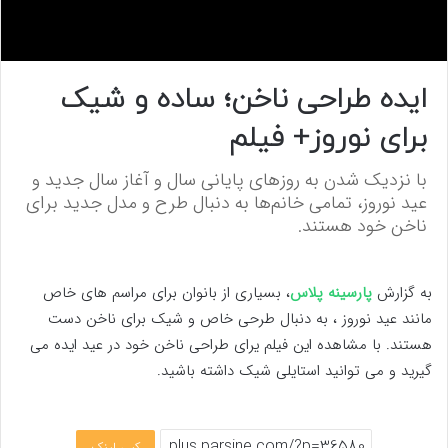
0
s
ایده طراحی ناخن؛ ساده و شیک
e
c
برای نوروز+ فیلم
o
n
d
با نزدیک شدن به روزهای پایانی سال و آغاز سال جدید و
s
o
عید نوروز، تمامی خانم‌ها به دنبال طرح و مدل جدید برای
f
ناخن خود هستند.
0
s
e
c
o
به گزارش
پارسینه پلاس
، بسیاری از بانوان برای مراسم های خاص
n
مانند عید نوروز ، به دنبال طرحی خاص و شیک برای ناخن دست
d
s
هستند. با مشاهده این فیلم یرای طراحی ناخن خود در عید ایده می
گیرید و می توانید استایلی شیک داشته باشید.
کپی لینک