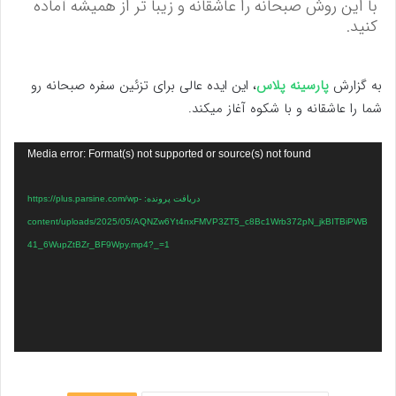
با این روش صبحانه را عاشقانه و زیبا تر از همیشه آماده
کنید.
به گزارش
پارسینه پلاس
، این ایده عالی برای تزئین سفره صبحانه رو
شما را عاشقانه و با شکوه آغاز میکند.
نمایشگر
Media error: Format(s) not supported or source(s) not found
ویدیو
دریافت پرونده: https://plus.parsine.com/wp-
content/uploads/2025/05/AQNZw6Yt4nxFMVP3ZT5_c8Bc1Wrb372pN_jkBITBiPWB
41_6WupZtBZr_BF9Wpy.mp4?_=1