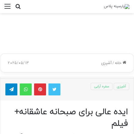
جستجو
منو
برای
خانه
/
آشپزی
2025/05/13
توییتر
پینتریست
واتس آپ
تلگر
آشپزی
سفره آرایی
ایده عالی برای صبحانه عاشقانه+
فیلم