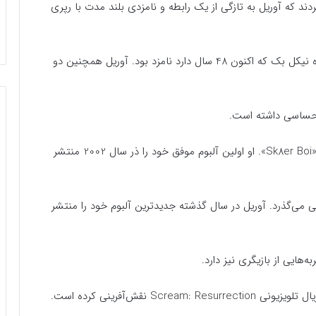
دند که آوریل به تازگی از یک رابطه و نامزدی بلند مدت با رپری
پیش از آن نیز این خانم خواننده با چاد کروگر، عضو گروه نیکل بک که اکنون 48 سال دارد نامزد بود. آوریل همچنین دو
ه احساسی داشته است.
آوریل بیشتر برای آهنگ‌هایی مانند «Complicated» و «Sk8er Boi». او اولین آلبوم موفق خود را ذر سال 2002 منتشر
 می‌گذرد. آوریل در سال گذشته جدیدترین آلبوم خود را منتشر
‌هایی از بازیگری نیز دارد.