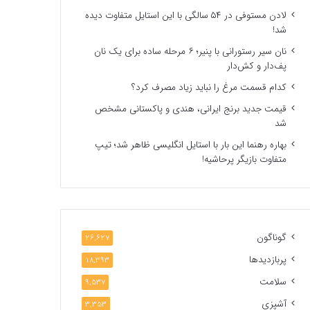
لادن مستوفی در ۵۴ سالگی با این استایل متفاوت دیده
شد!
نان سیر رستورانی با پنیر؛ ۶ مرحله ساده برای یک نان
پف‌دار و کش‌دار
کدام قسمت مرغ را نباید زیاد مصرف کرد؟
قیمت جدید برنج ایرانی، هندی و پاکستانی مشخص
شد
بهاره رهنما این بار با استایل انگلیسی ظاهر شد؛ تیپ
متفاوت بازیگر پرحاشیه!
گوناگون
26,627
پربازدیدها
18,393
سلامت
9,537
آشپزی
3,353