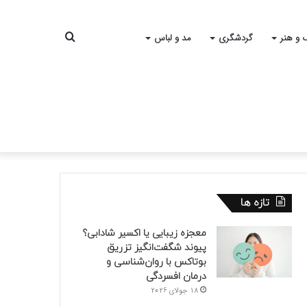
جستجو
 و هنر
گردشگری
مد و لباس
برای
تازه ها
معجزه زیبایی یا اکسیر شادابی؟
پیوند شگفت‌انگیز تزریق
بوتاکس با روان‌شناسی و
درمان افسردگی
18 جولای 2026