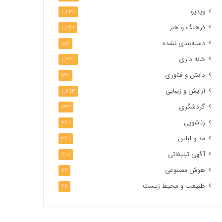
ویدیو
1,239
فرهنگ و هنر
1,367
دسته‌بندی نشده
886
خانه داری
1,321
دانش و فناوری
890
آرایش و زیبایی
1,283
گردشگری
743
زناشویی
461
مد و لباس
391
آگهی تبلیغاتی
218
هوش مصنوعی
46
طبیعت و محیط زیست
44