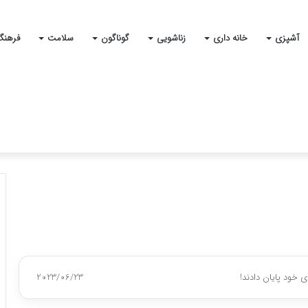
آشپزی
خانه داری
زناشویی
گوناگون
سلامت
فرهنگ
ی خود پایان دادند!
2023/06/23