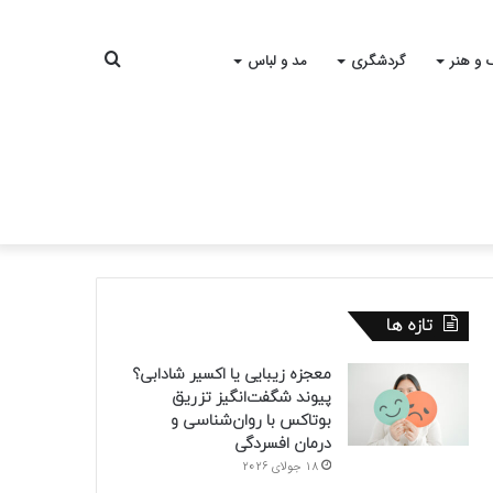
جستجو
 و هنر
گردشگری
مد و لباس
برای
تازه ها
معجزه زیبایی یا اکسیر شادابی؟
پیوند شگفت‌انگیز تزریق
بوتاکس با روان‌شناسی و
درمان افسردگی
18 جولای 2026