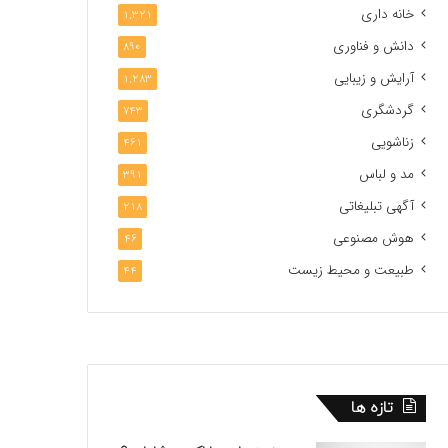
خانه داری
1,321
دانش و فناوری
890
آرایش و زیبایی
1,283
گردشگری
743
زناشویی
461
مد و لباس
391
آگهی تبلیغاتی
218
هوش مصنوعی
46
طبیعت و محیط زیست
44