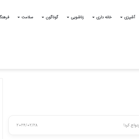
آشپزی
خانه داری
زناشویی
گوناگون
سلامت
فرهنگ
دواج کرد!
2024/02/28