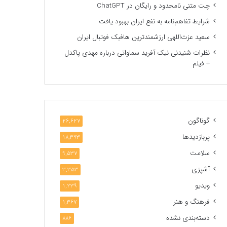
چت متنی نامحدود و رایگان در ChatGPT
شرایط تفاهم‌نامه به نفع ایران بهبود یافت
سعید عزت‌اللهی ارزشمندترین هافبک فوتبال ایران
نظرات شنیدنی نیک آفرید سماواتی درباره مهدی پاکدل
+ فیلم
گوناگون
26,627
پربازدیدها
18,393
سلامت
9,537
آشپزی
3,353
ویدیو
1,239
فرهنگ و هنر
1,367
دسته‌بندی نشده
886