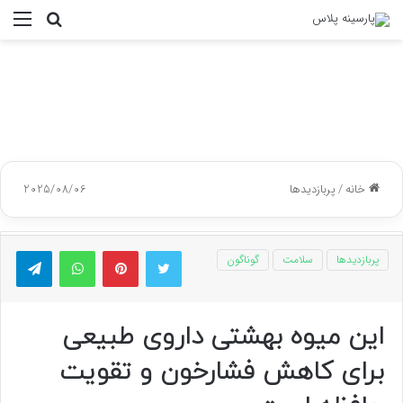
جستجو
منو
برای
خانه
/
پربازدیدها
2025/08/06
توییتر
پینتریست
واتس آپ
تلگر
پربازدیدها
سلامت
گوناگون
این میوه بهشتی داروی طبیعی
برای کاهش فشارخون و تقویت