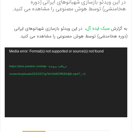
در این ویدئو بازسازی شهبانوهای ایرانی (دوره
هخامنشی) توسط هوش مصنوعی را مشاهده می کنید.
به گزارش
سبک ایده آل
، در این ویدئو بازسازی شهبانوهای ایرانی
(دوره هخامنشی) توسط هوش مصنوعی را مشاهده می کنید.
نمایشگر
Media error: Format(s) not supported or source(s) not found
ویدیو
دریافت پرونده: https://plus.parsine.com/wp-
content/uploads/2023/07/g7bhVIk9CRKEb8j6.mp4?_=1