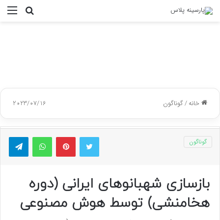
جستجو
منو
برای
خانه
/
گوناگون
2023/07/16
توییتر
پینتریست
واتس آپ
تلگر
گوناگون
بازسازی شهبانوهای ایرانی (دوره
هخامنشی) توسط هوش مصنوعی