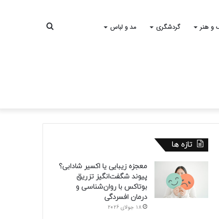
جستجو
 و هنر
گردشگری
مد و لباس
برای
تازه ها
معجزه زیبایی یا اکسیر شادابی؟
پیوند شگفت‌انگیز تزریق
بوتاکس با روان‌شناسی و
درمان افسردگی
18 جولای 2026