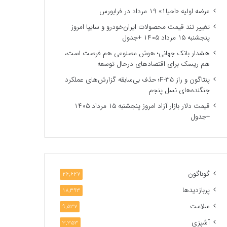
عرضه اولیه «احیا۱» ۱۹ مرداد در فرابورس
تغییر تند قیمت محصولات ایران‌خودرو و سایپا امروز
پنجشنبه ۱۵ مرداد ۱۴۰۵ +جدول
هشدار بانک جهانی؛ هوش مصنوعی هم فرصت است،
هم ریسک برای اقتصادهای درحال توسعه
پنتاگون و راز F-35؛ حذف بی‌سابقه گزارش‌های عملکرد
جنگنده‌های نسل پنجم
قیمت دلار بازار آزاد امروز پنجشنبه ۱۵ مرداد ۱۴۰۵
+جدول
گوناگون
26,627
پربازدیدها
18,393
سلامت
9,537
آشپزی
3,353