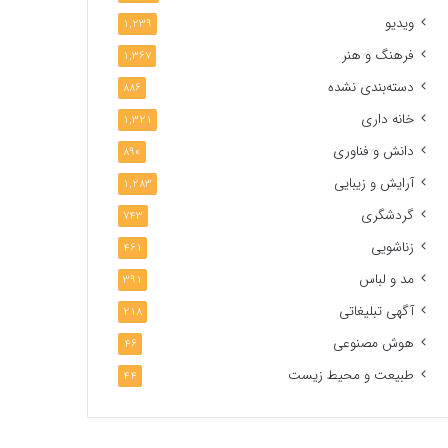
ویدیو
1,239
فرهنگ و هنر
1,367
دسته‌بندی نشده
886
خانه داری
1,321
دانش و فناوری
890
آرایش و زیبایی
1,283
گردشگری
743
زناشویی
461
مد و لباس
391
آگهی تبلیغاتی
218
هوش مصنوعی
46
طبیعت و محیط زیست
44