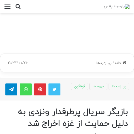
جستجو
منو
برای
خانه
/
پربازدیدها
2023/11/26
توییتر
پینتریست
واتس آپ
تلگر
پربازدیدها
چهره ها
گوناگون
بازیگر سریال پرطرفدار ونزدی به
دلیل حمایت از غزه اخراج شد