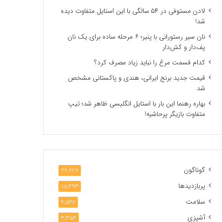
لادن مستوفی در ۵۴ سالگی با این استایل متفاوت دیده
شد!
نان سیر رستورانی با پنیر؛ ۶ مرحله ساده برای یک نان
پف‌دار و کش‌دار
کدام قسمت مرغ را نباید زیاد مصرف کرد؟
قیمت جدید برنج ایرانی، هندی و پاکستانی مشخص
شد
بهاره رهنما این بار با استایل انگلیسی ظاهر شد؛ تیپ
متفاوت بازیگر پرحاشیه!
گوناگون
26,627
پربازدیدها
18,393
سلامت
9,537
آشپزی
3,353