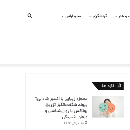
جستجو
 و هنر
گردشگری
مد و لباس
برای
تازه ها
معجزه زیبایی یا اکسیر شادابی؟
پیوند شگفت‌انگیز تزریق
بوتاکس با روان‌شناسی و
درمان افسردگی
18 جولای 2026