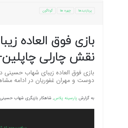
پربازدیدها
چهره ها
گوناگون
بازی فوق العاده زی
نقش چارلی چاپلین+
بازی فوق العاده زیبای شهاب حسینی در
دوست و مهران غفوریان در ادامه مشاه
به گزارش
پارسینه پلاس
, شاهکار بازیگری شهاب حسینی 
نمایشگر
ویدیو
دریافت پرونده: https://plus.parsine.com/wp-content/uploads/2025/01/2147483648_-213644.mp4?_=1