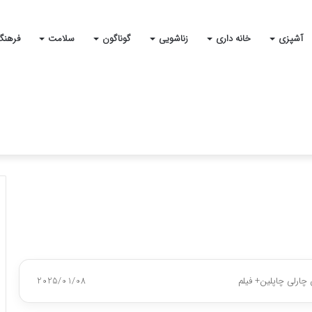
آشپزی
خانه داری
زناشویی
گوناگون
سلامت
فرهنگ
چارلی چاپلین+ فیلم
2025/01/08