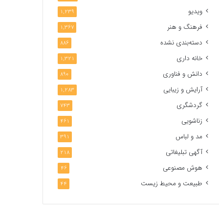
ویدیو
1,239
فرهنگ و هنر
1,367
دسته‌بندی نشده
886
خانه داری
1,321
دانش و فناوری
890
آرایش و زیبایی
1,283
گردشگری
743
زناشویی
461
مد و لباس
391
آگهی تبلیغاتی
218
هوش مصنوعی
46
طبیعت و محیط زیست
44