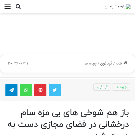
جستجو
منو
برای
خانه
/
گوناگون
/
چهره ها
2023/06/21
توییتر
پینتریست
واتس آپ
تلگر
چهره ها
گوناگون
باز هم شوخی های بی مزه سام
درخشانی در فضای مجازی دست به