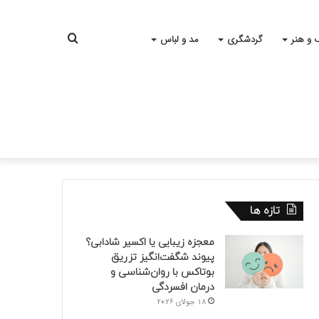
جستجو
 و هنر
گردشگری
مد و لباس
برای
تازه ها
معجزه زیبایی یا اکسیر شادابی؟
پیوند شگفت‌انگیز تزریق
بوتاکس با روان‌شناسی و
درمان افسردگی
18 جولای 2026