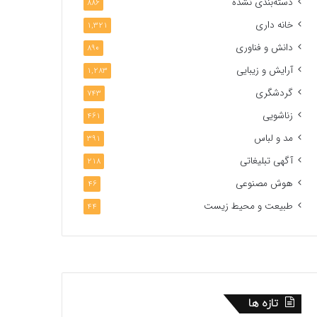
دسته‌بندی نشده
886
خانه داری
1,321
دانش و فناوری
890
آرایش و زیبایی
1,283
گردشگری
743
زناشویی
461
مد و لباس
391
آگهی تبلیغاتی
218
هوش مصنوعی
46
طبیعت و محیط زیست
44