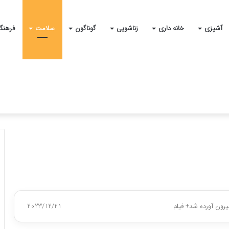
آشپزی
خانه داری
زناشویی
گوناگون
سلامت
فرهنگ
بیرون آورده شد+ فیلم
2023/12/21