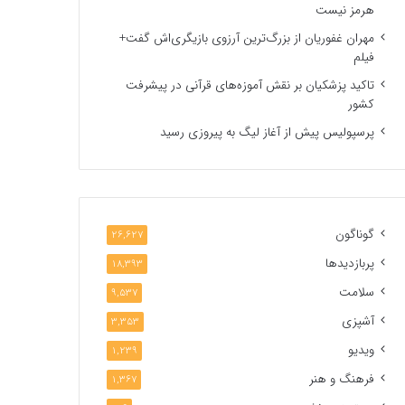
هرمز نیست
مهران غفوریان از بزرگ‌ترین آرزوی بازیگری‌اش گفت+
فیلم
تاکید پزشکیان بر نقش آموزه‌های قرآنی در پیشرفت
کشور
پرسپولیس پیش از آغاز لیگ به پیروزی رسید
گوناگون
26,627
پربازدیدها
18,393
سلامت
9,537
آشپزی
3,353
ویدیو
1,239
فرهنگ و هنر
1,367