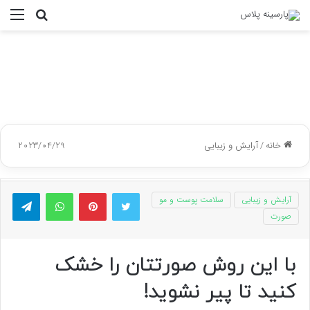
جستجو
منو
برای
خانه
/
آرایش و زیبایی
2023/04/29
توییتر
پینتریست
واتس آپ
تلگر
آرایش و زیبایی
سلامت پوست و مو
صورت
با این روش صورتتان را خشک
کنید تا پیر نشوید!