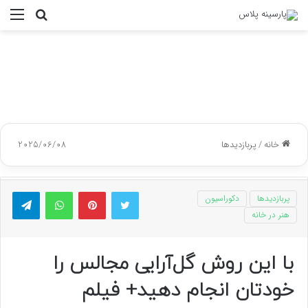
جستجو
منو
برای
خانه
/
پربازدیدها
2025/06/08
توییتر
پینتریست
واتس آپ
تلگر
پربازدیدها
دکوراسیون
هنر در خانه
با این روش گل‌آرایی مجالس را
خودتان انجام دهید+ فیلم