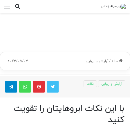
جستجو
منو
برای
خانه
/
آرایش و زیبایی
2023/05/03
توییتر
پینتریست
واتس آپ
تلگر
آرایش و زیبایی
نکات
با این نکات ابروهایتان را تقویت
کنید