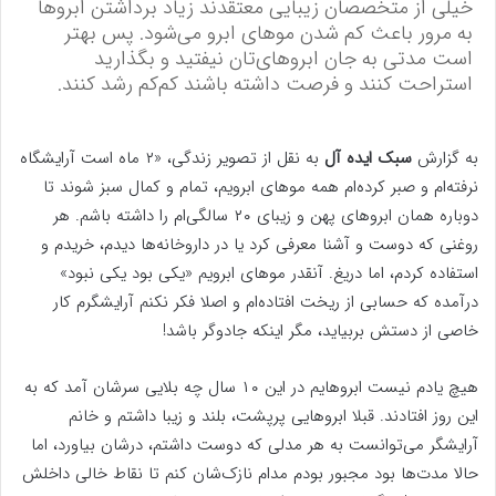
خیلی از متخصصان زیبایی معتقدند زیاد برداشتن ابرو‌ها
به مرور باعث کم شدن مو‌های ابرو می‌شود. پس بهتر
است مدتی به جان ابروهای‌تان نیفتید و بگذارید
استراحت کنند و فرصت داشته باشند کم‌کم رشد کنند.
به گزارش
سبک ایده آل
به نقل از تصویر زندگی، «۲ ماه است آرایشگاه
نرفته‌ام و صبر کرده‌ام همه مو‌های ابرویم، تمام و کمال سبز شوند تا
دوباره همان ابرو‌های پهن و زیبای ۲۰ سالگی‌ام را داشته باشم. هر
روغنی که دوست و آشنا معرفی کرد یا در داروخانه‌ها دیدم، خریدم و
استفاده کردم، اما دریغ. آنقدر مو‌های ابرویم «یکی بود یکی نبود»
درآمده که حسابی از ریخت افتاده‌ام و اصلا فکر نکنم آرایشگرم کار
خاصی از دستش بربیاید، مگر اینکه جادوگر باشد!
هیچ یادم نیست ابروهایم در این ۱۰ سال چه بلایی سرشان آمد که به
این روز افتادند. قبلا ابرو‌هایی پرپشت، بلند و زیبا داشتم و خانم
آرایشگر می‌توانست به هر مدلی که دوست داشتم، درشان بیاورد، اما
حالا مدت‌ها بود مجبور بودم مدام نازک‌شان کنم تا نقاط خالی داخلش