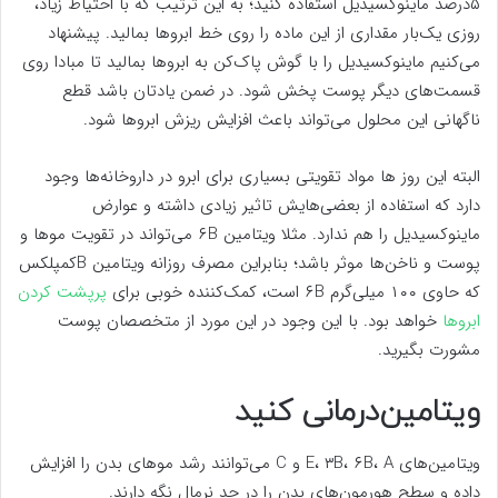
۵‌درصد ماینوکسیدیل استفاده کنید؛ به این ترتیب که با احتیاط زیاد،
روزی یک‌بار مقداری از این ماده را روی خط ابرو‌ها بمالید. پیشنهاد
می‌کنیم ماینوکسیدیل را با گوش پاک‌کن به ابرو‌ها بمالید تا مبادا روی
قسمت‌های دیگر پوست پخش شود. در ضمن یادتان باشد قطع
ناگهانی این محلول می‌تواند باعث افزایش ریزش ابرو‌ها شود.
البته این روز‌ ها مواد تقویتی بسیاری برای ابرو در داروخانه‌ها وجود
دارد که استفاده از بعضی‌هایش تاثیر زیادی داشته و عوارض
ماینوکسیدیل را هم ندارد. مثلا ویتامین ۶B می‌تواند در تقویت مو‌ها و
پوست و ناخن‌ها موثر باشد؛ بنابراین مصرف روزانه ویتامین B‌کمپلکس
که حاوی ۱۰۰ میلی‌گرم ۶B است، کمک‌کننده خوبی برای
پرپشت کردن
ابروها
خواهد بود. با این وجود در این مورد از متخصصان پوست
مشورت بگیرید.
ویتامین‌درمانی کنید
ویتامین‌های E، ۳B، ۶B، A و C می‌توانند رشد مو‌های بدن را افزایش
داده و سطح هورمون‌های بدن را در حد نرمال نگه دارند.