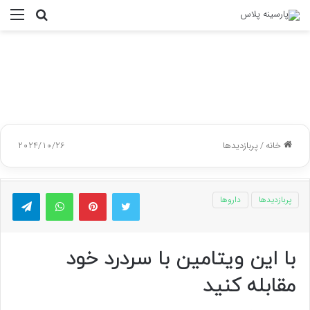
جستجو
منو
برای
خانه
/
پربازدیدها
2024/10/26
توییتر
پینتریست
واتس آپ
تلگر
پربازدیدها
داروها
با این ویتامین با سردرد خود
مقابله کنید