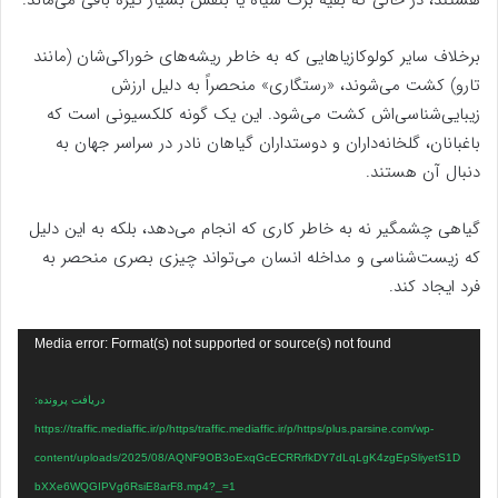
هستند، در حالی که بقیه برگ سیاه یا بنفش بسیار تیره باقی می‌ماند.
برخلاف سایر کولوکازیاهایی که به خاطر ریشه‌های خوراکی‌شان (مانند
تارو) کشت می‌شوند، «رستگاری» منحصراً به دلیل ارزش
زیبایی‌شناسی‌اش کشت می‌شود. این یک گونه کلکسیونی است که
باغبانان، گلخانه‌داران و دوستداران گیاهان نادر در سراسر جهان به
دنبال آن هستند.
گیاهی چشمگیر نه به خاطر کاری که انجام می‌دهد، بلکه به این دلیل
که زیست‌شناسی و مداخله انسان می‌تواند چیزی بصری منحصر به
فرد ایجاد کند.
نمایشگر
Media error: Format(s) not supported or source(s) not found
ویدیو
دریافت پرونده:
https://traffic.mediaffic.ir/p/https/traffic.mediaffic.ir/p/https/plus.parsine.com/wp-
content/uploads/2025/08/AQNF9OB3oExqGcECRRrfkDY7dLqLgK4zgEpSliyetS1D
bXXe6WQGIPVg6RsiE8arF8.mp4?_=1