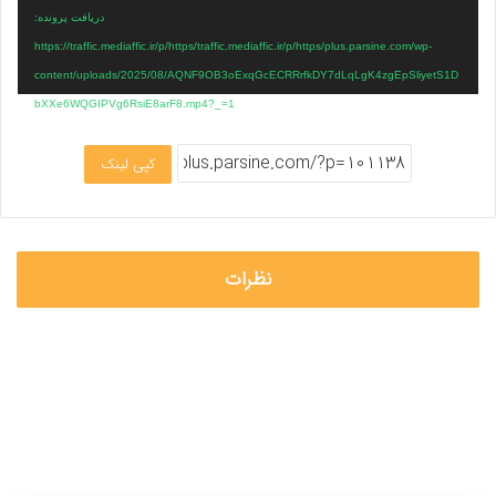
دریافت پرونده:
https://traffic.mediaffic.ir/p/https/traffic.mediaffic.ir/p/https/plus.parsine.com/wp-
content/uploads/2025/08/AQNF9OB3oExqGcECRRrfkDY7dLqLgK4zgEpSliyetS1D
bXXe6WQGIPVg6RsiE8arF8.mp4?_=1
کپی لینک
نظرات