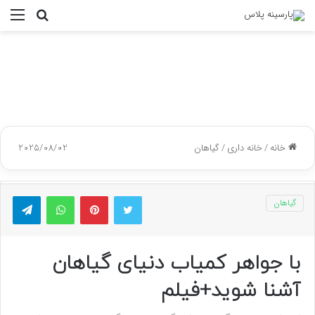
جستجو
منو
برای
خانه
/
خانه داری
/
گیاهان
2025/08/02
توییتر
پینتریست
واتس آپ
تلگر
گیاهان
با جواهر کمیاب دنیای گیاهان
آشنا شوید+فیلم