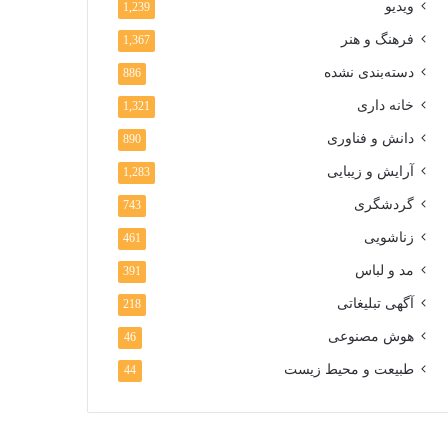
ویدیو
1,239
فرهنگ و هنر
1,367
دسته‌بندی نشده
886
خانه داری
1,321
دانش و فناوری
890
آرایش و زیبایی
1,283
گردشگری
743
زناشویی
461
مد و لباس
391
آگهی تبلیغاتی
218
هوش مصنوعی
46
طبیعت و محیط زیست
44