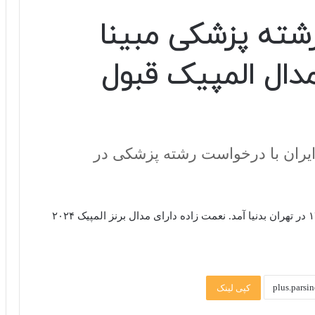
0
s
e
شته پزشکی مبینا
c
o
n
مدال المپیک قبول
d
s
o
f
0
s
e
c
ی ایران با درخواست رشته پزشکی در
o
n
d
s
V
o
، مبینا نعمت زاده در سال ۱۳۸۴ در تهران بدنیا آمد. نعمت زاده دارای مدال برنز المپیک ۲۰۲۴
l
u
m
e
9
0
کپی لینک
%