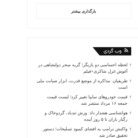
بارگذاری بیشتر
وب گردی
لحظه احساسی دو بازیگر؛ گریه سحر دولتشاهی در
آغوش غزل شاکری+فیلم
ظریفیان: مذاکره از موضع قدرت، ابزار صیانت ملی
است
قیمت خودروهای سایپا تغییر کرد؛ لیست قیمت
جمعه ۱۶ مرداد منتشر شد
هواشناسی هشدار داد: وزش تندباد، گردوخاک و
رگبار باران تا ۵ روز آینده
واکنش ترامپ به افشای کمبود تسلیحات؛ دستور
تحقیق صادر شد