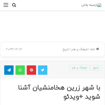
جستجو
منو
برای
خانه
/
فرهنگ و هنر
/
تاریخ
2023/12/14
توییتر
پینتریست
واتس آپ
تلگر
تاریخ
فرهنگ و هنر
با شهر زرین هخامنشیان آشنا
شوید +ویدئو