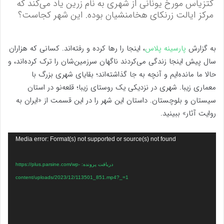
کتزیاس مورخ یونانی از شهری به نام زرین یاد می‌کند که
مرکز ایالت زرنکای هخامنشیان بوده. این شهر کجاست؟
به گزارش
پارسینه پلاس
، اینجا را رها کرده و رفته‌اند.‌ کسانی که هزاران
سال پیش اینجا زندگی‌ می‌کردند ناگهان سرزمین‌شان را ترک کرده‌اند، و
حالا ما مانده‌ایم و آنچه به جا گذاشته‌اند؛ بقایای شهری بزرگ با
معماری زیبا. شهری در نزدیکی یک روستای زیبا؛ قلعه‌نو در استان
سیستان و بلوچستان. داستان این شهر را در این قسمت از «ایران به
روایت آثار» ببینید.
نمایشگر
Media error: Format(s) not supported or source(s) not found
ویدیو
دریافت پرونده: https://plus.parsine.com/wp-
content/uploads/2023/12/113501_851.mp4?_=1