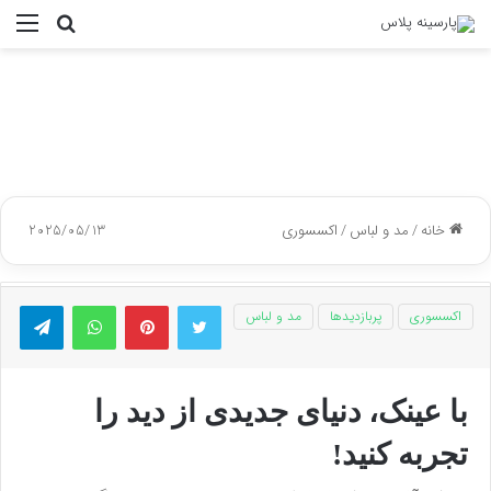
جستجو
منو
برای
خانه
/
مد و لباس
/
اکسسوری
2025/05/13
توییتر
پینتریست
واتس آپ
تلگر
اکسسوری
پربازدیدها
مد و لباس
با عینک، دنیای جدیدی از دید را
تجربه کنید!