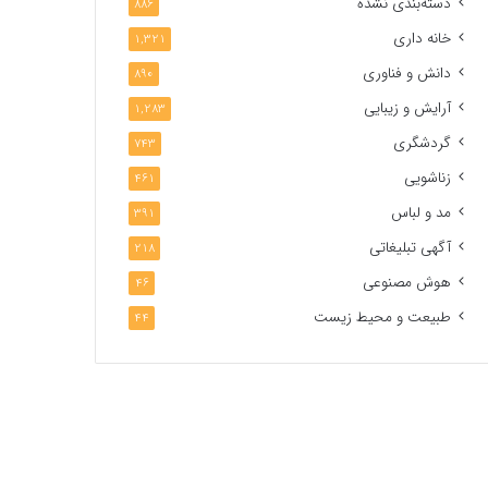
دسته‌بندی نشده
886
خانه داری
1,321
دانش و فناوری
890
آرایش و زیبایی
1,283
گردشگری
743
زناشویی
461
مد و لباس
391
آگهی تبلیغاتی
218
هوش مصنوعی
46
طبیعت و محیط زیست
44