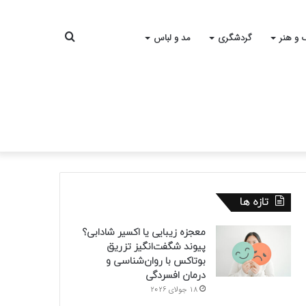
جستجو
 و هنر
گردشگری
مد و لباس
برای
تازه ها
معجزه زیبایی یا اکسیر شادابی؟
پیوند شگفت‌انگیز تزریق
بوتاکس با روان‌شناسی و
درمان افسردگی
18 جولای 2026