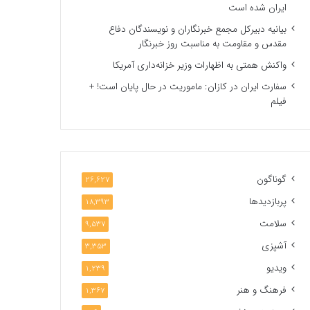
ایران شده است
بیانیه دبیرکل مجمع خبرنگاران و نویسندگان دفاع
مقدس و مقاومت به مناسبت روز خبرنگار
واکنش همتی به اظهارات وزیر خزانه‌داری آمریکا
سفارت ایران در کازان: ماموریت در حال پایان است! +
فیلم
گوناگون
26,627
پربازدیدها
18,393
سلامت
9,537
آشپزی
3,353
ویدیو
1,239
فرهنگ و هنر
1,367