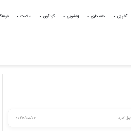
آشپزی
خانه داری
زناشویی
گوناگون
سلامت
فرهنگ
ول کنید
2025/08/06