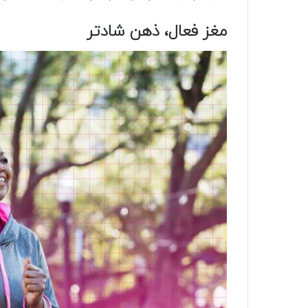
مغز فعال، ذهن شادتر