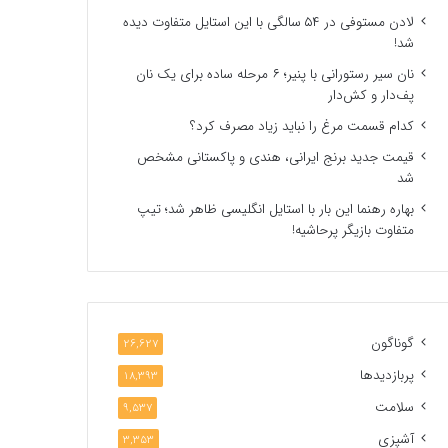
لادن مستوفی در ۵۴ سالگی با این استایل متفاوت دیده
شد!
نان سیر رستورانی با پنیر؛ ۶ مرحله ساده برای یک نان
پف‌دار و کش‌دار
کدام قسمت مرغ را نباید زیاد مصرف کرد؟
قیمت جدید برنج ایرانی، هندی و پاکستانی مشخص
شد
بهاره رهنما این بار با استایل انگلیسی ظاهر شد؛ تیپ
متفاوت بازیگر پرحاشیه!
گوناگون
26,627
پربازدیدها
18,393
سلامت
9,537
آشپزی
3,353