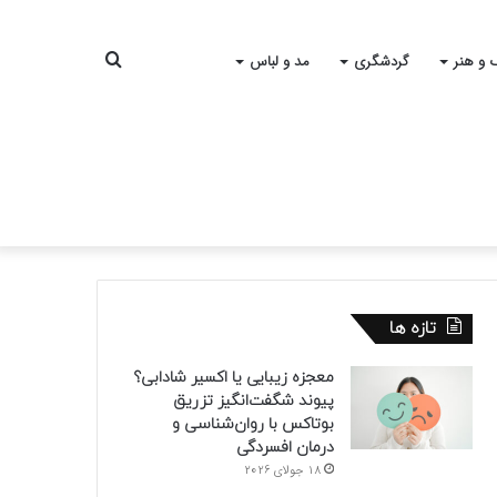
جستجو
 و هنر
گردشگری
مد و لباس
برای
تازه ها
معجزه زیبایی یا اکسیر شادابی؟
پیوند شگفت‌انگیز تزریق
بوتاکس با روان‌شناسی و
درمان افسردگی
18 جولای 2026