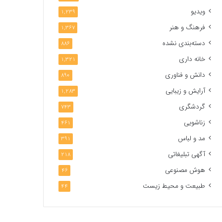
ویدیو
1,239
فرهنگ و هنر
1,367
دسته‌بندی نشده
886
خانه داری
1,321
دانش و فناوری
890
آرایش و زیبایی
1,283
گردشگری
743
زناشویی
461
مد و لباس
391
آگهی تبلیغاتی
218
هوش مصنوعی
46
طبیعت و محیط زیست
44