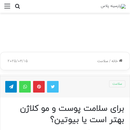
جستجو
منو
برای
خانه
/
سلامت
2025/04/15
توییتر
پینتریست
واتس آپ
تلگر
سلامت
برای سلامت پوست و مو کلاژن
بهتر است یا بیوتین؟