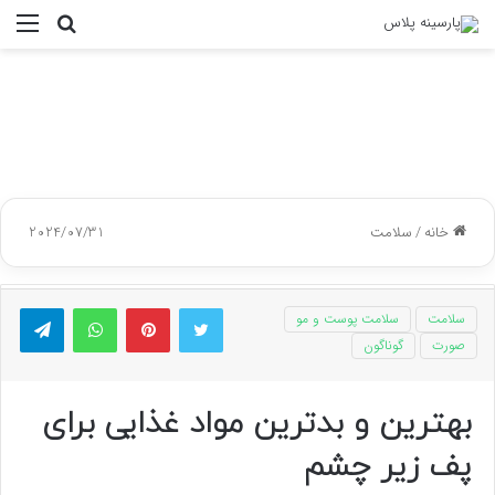
جستجو
منو
برای
خانه
/
سلامت
2024/07/31
توییتر
پینتریست
واتس آپ
تلگر
سلامت
سلامت پوست و مو
صورت
گوناگون
بهترین و بدترین مواد غذایی برای
پف زیر چشم