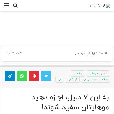
جستجو
منو
برای
خانه
/
آرایش و زیبایی
2024/07/31
توییتر
پینتریست
واتس آپ
تلگر
آرایش و زیبایی
سلامت
سلامت پوست و مو
گوناگون
مو
به این ۷ دلیل، اجازه دهید
موهایتان سفید شوند!