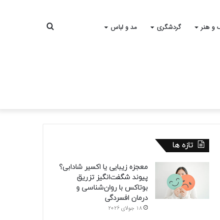
جستجو
 و هنر
گردشگری
مد و لباس
برای
تازه ها
معجزه زیبایی یا اکسیر شادابی؟
پیوند شگفت‌انگیز تزریق
بوتاکس با روان‌شناسی و
درمان افسردگی
18 جولای 2026