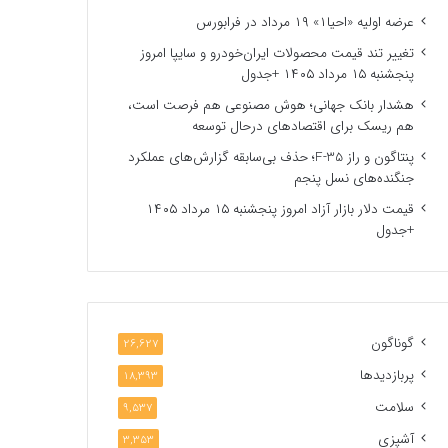
عرضه اولیه «احیا۱» ۱۹ مرداد در فرابورس
تغییر تند قیمت محصولات ایران‌خودرو و سایپا امروز
پنجشنبه ۱۵ مرداد ۱۴۰۵ +جدول
هشدار بانک جهانی؛ هوش مصنوعی هم فرصت است،
هم ریسک برای اقتصادهای درحال توسعه
پنتاگون و راز F-35؛ حذف بی‌سابقه گزارش‌های عملکرد
جنگنده‌های نسل پنجم
قیمت دلار بازار آزاد امروز پنجشنبه ۱۵ مرداد ۱۴۰۵
+جدول
گوناگون
26,627
پربازدیدها
18,393
سلامت
9,537
آشپزی
3,353