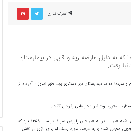
توییتر
پینتریست
اشتراک گذاری
ما که به دلیل عارضه ریه و قلبی در بیمارستان
، بیتا فرهی بازیگر تئاتر، تلویزیون و سینما که در بیمارستان دی بستری بود، ظهر امروز ۴ آذرماه از
تان بستری بود؛ امروز دار فانی را وداع گفت.
فرهی متولد یکم فروردین ۱۳۳۷ در تهران و فارغ‌التحصیل رشته هنر از مدرسه هنر جان پاورس آمریکا در سال ۱۳۵۹ بود که
رجویی معرفی شده و به سرعت مورد پسند او برای بازی در نقش