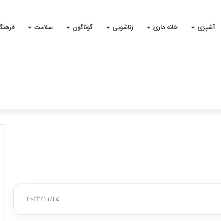
آشپزی
خانه داری
زناشویی
گوناگون
سلامت
فرهنگ
2023/11/25