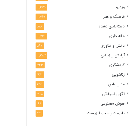
ویدیو
1,239
فرهنگ و هنر
1,367
دسته‌بندی نشده
886
خانه داری
1,321
دانش و فناوری
890
آرایش و زیبایی
1,283
گردشگری
743
زناشویی
461
مد و لباس
391
آگهی تبلیغاتی
218
هوش مصنوعی
46
طبیعت و محیط زیست
44