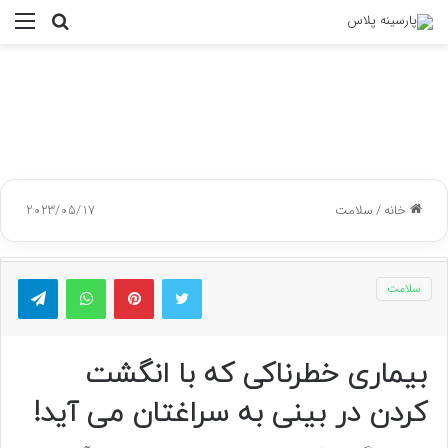
جستجو
منو
برای
خانه
/
سلامت
2023/05/17
توییتر
پینتریست
واتس آپ
تلگر
سلامت
بیماری خطرناکی که با انگشت
کردن در بینی به سراغتان می آید!