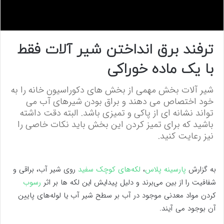
0
s
ترفند برق انداختن شیر آلات فقط
e
c
با یک ماده خوراکی
o
n
d
شیر آلات بخش مهمی از بخش های دکوراسیون خانه را به
s
o
خود اختصاص می دهند و براق بودن شیرهای آب می
f
تواند نشانه ای از پاکی و تمیزی باشد. البته دقت داشته
0
s
باشید که برای تمیز کردن این بخش باید نکات خاصی را
e
نیز رعایت کنید.
c
o
n
d
به گزارش
پارسینه پلاس
،
لکه‌های کوچک سفید
روی شیر آب، براقی و
s
شفافیت را از بین می‌برند و دلیل پیدایش این لکه ها بر اثر
رسوب
کردن مواد معدنی موجود در آب بر سطح شیر آب یا لوله‌های پایین
آن بوجود می آیند.