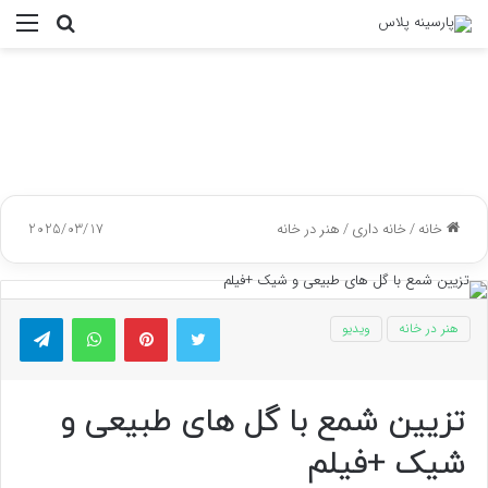
جستجو
منو
برای
خانه
/
خانه داری
/
هنر در خانه
2025/03/17
توییتر
پینتریست
واتس آپ
تلگر
هنر در خانه
ویدیو
تزیین شمع با گل های طبیعی و
شیک +فیلم