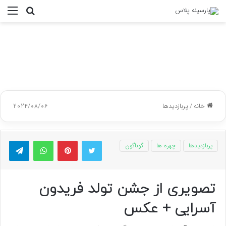
جستجو
منو
برای
خانه
/
پربازدیدها
2024/08/06
توییتر
پینتریست
واتس آپ
تلگر
پربازدیدها
چهره ها
گوناگون
تصویری از جشن تولد فریدون
آسرایی + عکس