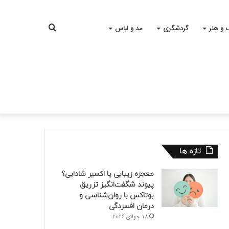
جستجو
 و هنر
گردشگری
مد و لباس
برای
تازه ها
معجزه زیبایی یا اکسیر شادابی؟
پیوند شگفت‌انگیز تزریق
بوتاکس با روان‌شناسی و
درمان افسردگی
18 جولای 2026