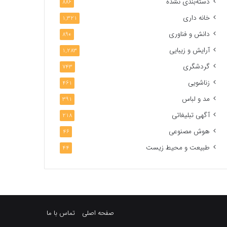
دسته‌بندی نشده
886
خانه داری
1,321
دانش و فناوری
890
آرایش و زیبایی
1,283
گردشگری
743
زناشویی
461
مد و لباس
391
آگهی تبلیغاتی
218
هوش مصنوعی
46
طبیعت و محیط زیست
44
صفحه اصلی
تماس با ما