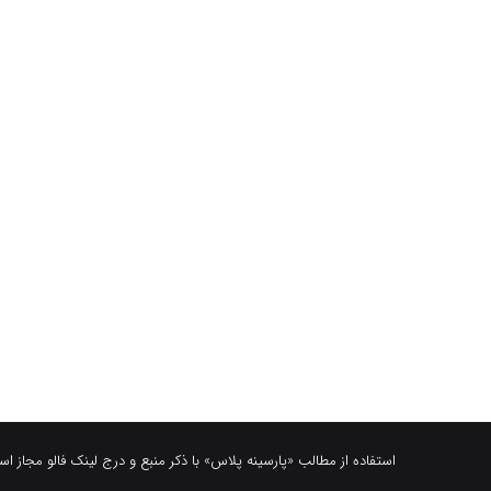
استفاده از مطالب «پارسینه پلاس» با ذکر منبع و درج لینک فالو مجاز ا