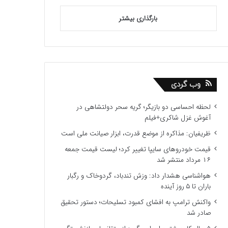
بارگذاری بیشتر
وب گردی
لحظه احساسی دو بازیگر؛ گریه سحر دولتشاهی در
آغوش غزل شاکری+فیلم
ظریفیان: مذاکره از موضع قدرت، ابزار صیانت ملی است
قیمت خودروهای سایپا تغییر کرد؛ لیست قیمت جمعه
۱۶ مرداد منتشر شد
هواشناسی هشدار داد: وزش تندباد، گردوخاک و رگبار
باران تا ۵ روز آینده
واکنش ترامپ به افشای کمبود تسلیحات؛ دستور تحقیق
صادر شد