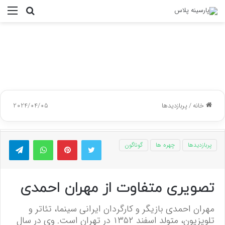
جستجو
منو
برای
خانه
/
پربازدیدها
2024/04/05
توییتر
پینتریست
واتس آپ
تلگر
پربازدیدها
چهره ها
گوناگون
تصویری متفاوت از مهران احمدی
مهران احمدی بازیگر و کارگردان ایرانی سینما، تئاتر و
تلویزیون، متولد اسفند ۱۳۵۲ در تهران است. وی در سال