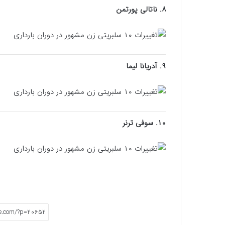
۸. ناتالی پورتمن
۹. آدریانا لیما
۱۰. سوفی ترنر