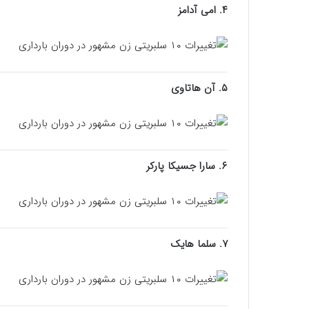
۴. امی آدامز
۵. آن هاتاوی
۶. سارا جسیکا پارکر
۷. سلما هایک