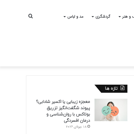
جستجو
 و هنر
گردشگری
مد و لباس
برای
تازه ها
معجزه زیبایی یا اکسیر شادابی؟
پیوند شگفت‌انگیز تزریق
بوتاکس با روان‌شناسی و
درمان افسردگی
18 جولای 2026