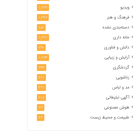
ویدیو
1,239
فرهنگ و هنر
1,367
دسته‌بندی نشده
886
خانه داری
1,321
دانش و فناوری
890
آرایش و زیبایی
1,283
گردشگری
743
زناشویی
461
مد و لباس
391
آگهی تبلیغاتی
218
هوش مصنوعی
46
طبیعت و محیط زیست
44