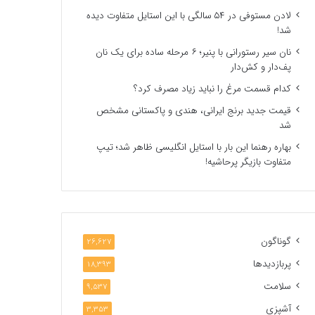
لادن مستوفی در ۵۴ سالگی با این استایل متفاوت دیده
شد!
نان سیر رستورانی با پنیر؛ ۶ مرحله ساده برای یک نان
پف‌دار و کش‌دار
کدام قسمت مرغ را نباید زیاد مصرف کرد؟
قیمت جدید برنج ایرانی، هندی و پاکستانی مشخص
شد
بهاره رهنما این بار با استایل انگلیسی ظاهر شد؛ تیپ
متفاوت بازیگر پرحاشیه!
گوناگون
26,627
پربازدیدها
18,393
سلامت
9,537
آشپزی
3,353