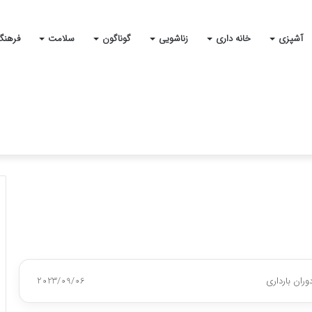
آشپزی
خانه داری
زناشویی
گوناگون
سلامت
فرهنگ
2023/09/06