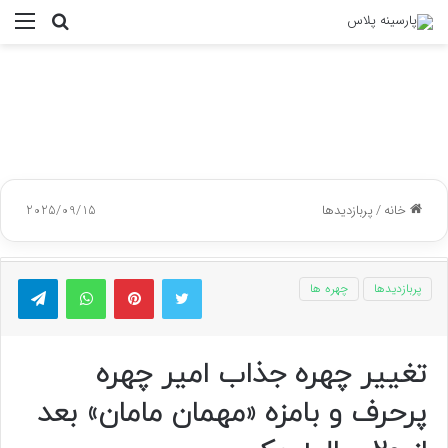
جستجو
منو
برای
خانه
/
پربازدیدها
2025/09/15
توییتر
پینتریست
واتس آپ
تلگر
پربازدیدها
چهره ها
تغییر چهره جذاب امیر چهره
پرحرف و بامزه «مهمان مامان» بعد