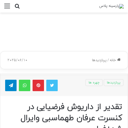
جستجو
منو
برای
خانه
/
پربازدیدها
2025/06/10
توییتر
پینتریست
واتس آپ
تلگر
پربازدیدها
چهره ها
تقدیر از داریوش فرضیایی در
کنسرت عرفان طهماسبی وایرال