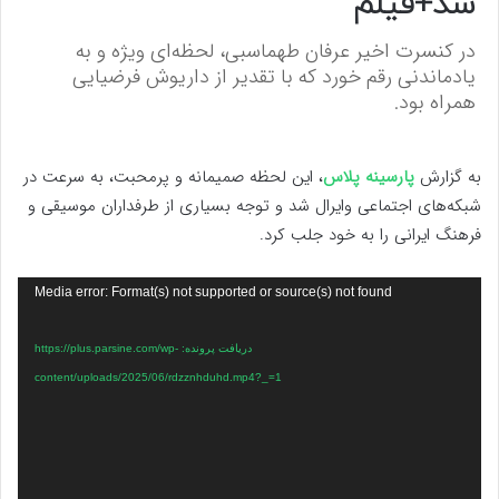
شد+فیلم
در کنسرت اخیر عرفان طهماسبی، لحظه‌ای ویژه و به
یادماندنی رقم خورد که با تقدیر از داریوش فرضیایی
همراه بود.
به گزارش
پارسینه پلاس
، این لحظه صمیمانه و پرمحبت، به سرعت در
شبکه‌های اجتماعی وایرال شد و توجه بسیاری از طرفداران موسیقی و
فرهنگ ایرانی را به خود جلب کرد.
نمایشگر
Media error: Format(s) not supported or source(s) not found
ویدیو
دریافت پرونده: https://plus.parsine.com/wp-
content/uploads/2025/06/rdzznhduhd.mp4?_=1