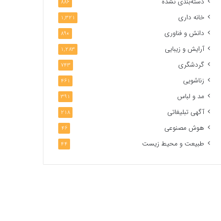
دسته‌بندی نشده
886
خانه داری
1,321
دانش و فناوری
890
آرایش و زیبایی
1,283
گردشگری
743
زناشویی
461
مد و لباس
391
آگهی تبلیغاتی
218
هوش مصنوعی
46
طبیعت و محیط زیست
44