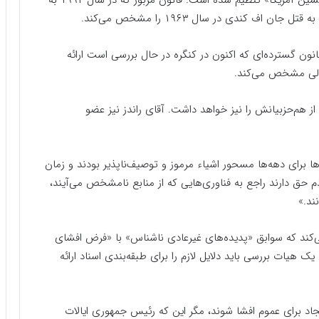
جمع‌آوری سوابق ترور جان اف‌ کندی، رئیس جمهوری پیشین آمریکا» تنظیم شده است. قانون مزبور که در سال ۱۹۹۲ به
 کندی در سال ۱۹۶۳ را مشخص می‌کند.
 قانون گسترده‌ای که اکنون در کنگره در حال بررسی است ارائه
مالی مشخص می‌کند.
ز هم‌حزبیانش را نیز خواهد داشت. آقای راندز نیز عضو
ها برای دهه‌ها مسحور اشیاء مرموز و توصیف‌ناپذیر بودند و زمان
 حق دارند راجع به فناوری‌هایی که از منابع نامشخص می‌آیند،
ند.»
 می‌کند که سوابق «پدیده‌های غیرعادی ناشناس» با «فرض افشای
ک هیات بررسی باید دلایل لازم را برای طبقه‌بندی اسناد ارائه
 باید حداکثر ۲۵ سال پس از ایجاد برای عموم افشا شوند، مگر این که رئیس جمهوری ایالات