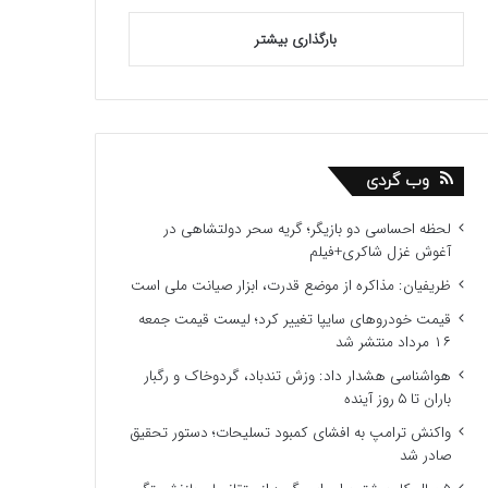
بارگذاری بیشتر
وب گردی
لحظه احساسی دو بازیگر؛ گریه سحر دولتشاهی در
آغوش غزل شاکری+فیلم
ظریفیان: مذاکره از موضع قدرت، ابزار صیانت ملی است
قیمت خودروهای سایپا تغییر کرد؛ لیست قیمت جمعه
۱۶ مرداد منتشر شد
هواشناسی هشدار داد: وزش تندباد، گردوخاک و رگبار
باران تا ۵ روز آینده
واکنش ترامپ به افشای کمبود تسلیحات؛ دستور تحقیق
صادر شد