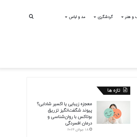
جستجو
 و هنر
گردشگری
مد و لباس
برای
تازه ها
معجزه زیبایی یا اکسیر شادابی؟
پیوند شگفت‌انگیز تزریق
بوتاکس با روان‌شناسی و
درمان افسردگی
18 جولای 2026