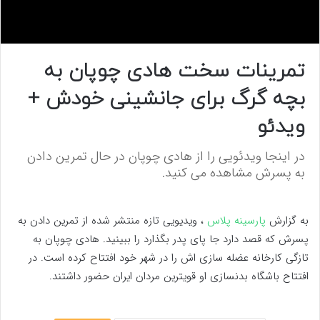
0
s
تمرینات سخت هادی چوپان به
e
c
بچه گرگ برای جانشینی خودش +
o
n
d
ویدئو
s
o
f
در اینجا ویدئویی را از هادی چوپان در حال تمرین دادن
0
به پسرش مشاهده می کنید.
s
e
c
o
n
به گزارش
پارسینه پلاس
، ویدیویی تازه منتشر شده از تمرین دادن به
d
پسرش که قصد دارد جا پای پدر بگذارد را ببینید. هادی چوپان به
s
تازگی کارخانه عضله سازی اش را در شهر خود افتتاح کرده است. در
افتتاح باشگاه بدنسازی او قویترین مردان ایران حضور داشتند.