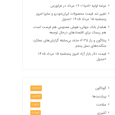
عرضه اولیه «احیا۱» ۱۹ مرداد در فرابورس
تغییر تند قیمت محصولات ایران‌خودرو و سایپا امروز
پنجشنبه ۱۵ مرداد ۱۴۰۵ +جدول
هشدار بانک جهانی؛ هوش مصنوعی هم فرصت است،
هم ریسک برای اقتصادهای درحال توسعه
پنتاگون و راز F-35؛ حذف بی‌سابقه گزارش‌های عملکرد
جنگنده‌های نسل پنجم
قیمت دلار بازار آزاد امروز پنجشنبه ۱۵ مرداد ۱۴۰۵
+جدول
گوناگون
26,627
پربازدیدها
18,393
سلامت
9,537
آشپزی
3,353