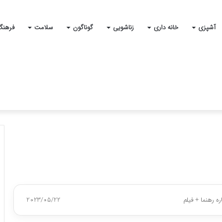
آشپزی
خانه داری
زناشویی
گوناگون
سلامت
فرهنگ
 رهنما + فیلم
2023/05/22