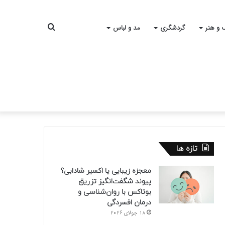
جستجو
 و هنر
گردشگری
مد و لباس
برای
تازه ها
معجزه زیبایی یا اکسیر شادابی؟
پیوند شگفت‌انگیز تزریق
بوتاکس با روان‌شناسی و
درمان افسردگی
18 جولای 2026