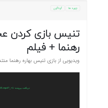
چهره ها
گوناگون
تنیس بازی کردن عج
رهنما + فیلم
ویدیویی از بازی تنیس بهاره رهنما من
نمایشگر
ویدیو
دریافت پرونده: https://plus.parsine.com/wp-content/uploads/2023/05/VID_20230522_161126_865.mp4?_=1