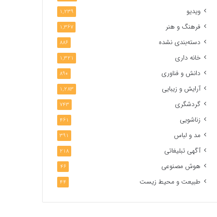
ویدیو
1,239
فرهنگ و هنر
1,367
دسته‌بندی نشده
886
خانه داری
1,321
دانش و فناوری
890
آرایش و زیبایی
1,283
گردشگری
743
زناشویی
461
مد و لباس
391
آگهی تبلیغاتی
218
هوش مصنوعی
46
طبیعت و محیط زیست
44